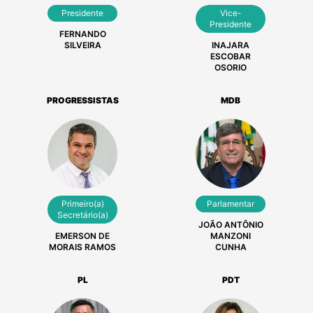
Presidente
Vice-
Presidente
FERNANDO
SILVEIRA
INAJARA
ESCOBAR
OSORIO
PROGRESSISTAS
MDB
Primeiro(a)
Parlamentar
Secretário(a)
JOÃO ANTÔNIO
EMERSON DE
MANZONI
MORAIS RAMOS
CUNHA
PL
PDT